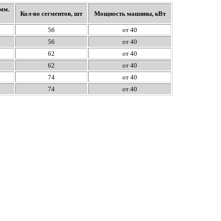
мм.
Кол-во сегментов, шт
Мощность машины, кВт
56
от 40
56
от 40
62
от 40
62
от 40
74
от 40
74
от 40