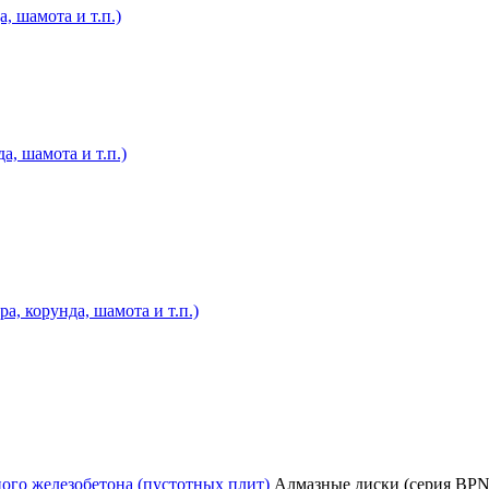
, шамота и т.п.)
а, шамота и т.п.)
, корунда, шамота и т.п.)
ого железобетона (пустотных плит)
Алмазные диски (серия BPN