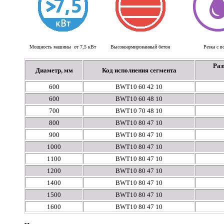
Мощность машины от 7,5 кВт
Высокоармированный бетон
Резка с в
Раз
Диаметр, мм
Код исполнения сегмента
600
BWТ10 60 42 10
600
BWТ10 60 48 10
700
BWТ10 70 48 10
800
BWТ10 80 47 10
900
BWТ10 80 47 10
1000
BWТ10 80 47 10
1100
BWТ10 80 47 10
1200
BWТ10 80 47 10
1400
BWТ10 80 47 10
1500
BWT10 80 47 10
1600
BWT10 80 47 10