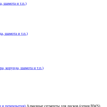
, шамота и т.п.)
а, шамота и т.п.)
, корунда, шамота и т.п.)
ы и перекрытия)
Алмазные сегменты для дисков (серия BWS)