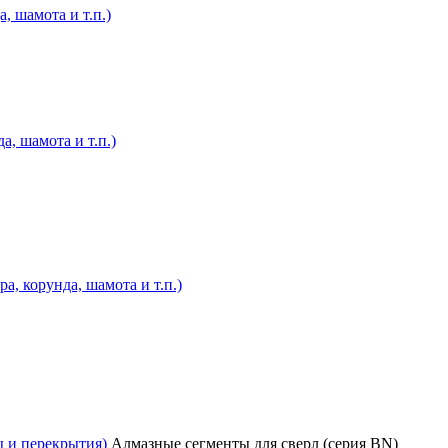
, шамота и т.п.)
а, шамота и т.п.)
, корунда, шамота и т.п.)
ы и перекрытия)
Алмазные сегменты для сверл (серия BN)