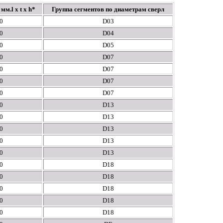
м.l x t x h*
Группа сегментов по диаметрам сверл
0
D03
0
D04
0
D05
0
D07
0
D07
0
D07
0
D07
0
D13
0
D13
0
D13
0
D13
0
D13
0
D18
0
D18
0
D18
0
D18
0
D18