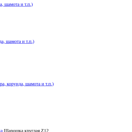
, шамота и т.п.)
а, шамота и т.п.)
, корунда, шамота и т.п.)
на
Шарошка круглая Z12