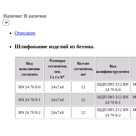
Наличие:
В наличии
Описание
Шлифование изделий из бетона.
Размеры
Код
Кол-во
сегментов,
Код
исполнения
сегментов,
мм.
шлифинструмента
сегмента
шт
l x t x h*
ШДП D95 Z12 BN
М
BN 24 70 8-0
24х7х8
12
24 70 8-0
ШДП D95 Z12 BN
М
BN 24 70 8-1
24х7х8
12
24 70 8-1
ШДП D95 Z12 BN
М
BN 24 70 8-2
24х7х8
12
24 70 8-2