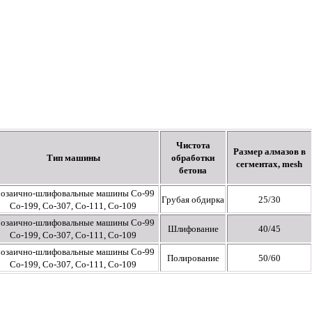
Чистота
Размер алмазов в
Тип машины
обработки
сегментах, mesh
бетона
озаично-шлифовальные машины Со-99
Грубая обдирка
25/30
Co-199, Co-307, Co-111, Co-109
озаично-шлифовальные машины Со-99
Шлифование
40/45
Co-199, Co-307, Co-111, Co-109
озаично-шлифовальные машины Со-99
Полирование
50/60
Co-199, Co-307, Co-111, Co-109