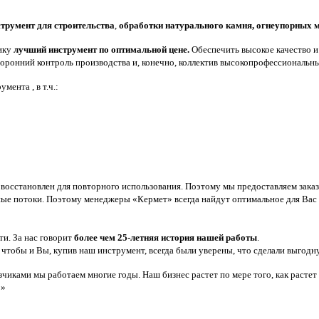
трумент для строительства
,
обработки натурального камня, огнеупорных м
чику
лучший инструмент по оптимальной цене.
Обеспечить высокое качество и
торонний контроль производства и, конечно, коллектив высокопрофессиональн
ента , в т.ч.:
восстановлен для повторного использования. Поэтому мы предоставляем заказч
тные потоки. Поэтому менеджеры «Кермет» всегда найдут оптимальное для Вас 
и. За нас говорит
более чем 25-летняя история нашей работы
.
 чтобы и Вы, купив наш инструмент, всегда были уверены, что сделали выгодн
казчиками мы работаем многие годы. Наш бизнес растет по мере того, как раст
!»