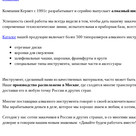
Компания Кермет с 1991г. разрабатывает и серийно выпускает
алмазный инс
Успешность своей работы мы всегда видели в том, чтобы дать нашему заказ
современные технологические линии; испытательная и приборная база; всес
Каталог
нашей продукции включает более 500 типоразмеров алмазного инструм
отрезные диски
коронки для сверления
шлифовальные чашки, шарошки, франкфурты и круги
специальные типы инструмента, запасные части и аксессуары
Инструмент, сделанный нами из качественных материалов, часто может быть 
Наше
производство расположено в Москве
, где сходятся многие транспор
доставки его в любую точку России и других стран.
Многие поставщики алмазного инструмента говорят о своей исключительност
Мы зарабатываем деньги в деле, которое мы хорошо знаем и любим, и хотим,
Сегодня у нас сотни заказчиков в России и других странах, и со многими за
доверие и говорим нашим новым знакомым: «Давайте будем работать вместе